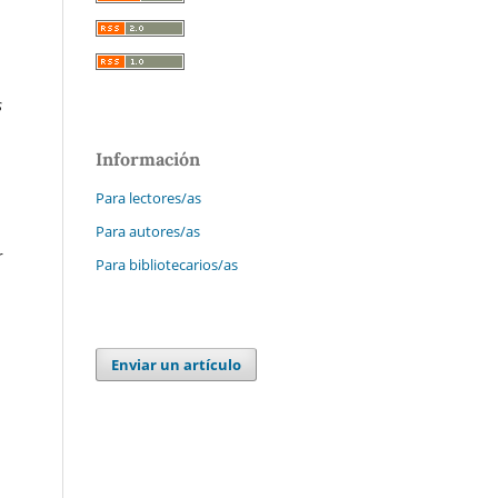
s
Información
Para lectores/as
Para autores/as
r
Para bibliotecarios/as
Enviar un artículo