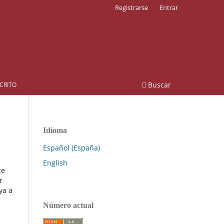
Registrarse
Entrar
Buscar
CRITO
Idioma
Español (España)
English
ce
r
ya a
Número actual