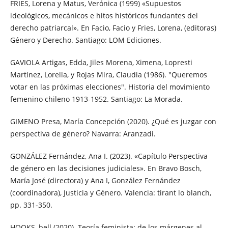
FRIES, Lorena y Matus, Verónica (1999) «Supuestos
ideológicos, mecánicos e hitos históricos fundantes del
derecho patriarcal». En Facio, Facio y Fries, Lorena, (editoras)
Género y Derecho. Santiago: LOM Ediciones.
GAVIOLA Artigas, Edda, Jiles Morena, Ximena, Lopresti
Martínez, Lorella, y Rojas Mira, Claudia (1986). "Queremos
votar en las próximas elecciones". Historia del movimiento
femenino chileno 1913-1952. Santiago: La Morada.
GIMENO Presa, María Concepción (2020). ¿Qué es juzgar con
perspectiva de género? Navarra: Aranzadi.
GONZÁLEZ Fernández, Ana I. (2023). «Capítulo Perspectiva
de género en las decisiones judiciales». En Bravo Bosch,
María José (directora) y Ana I, González Fernández
(coordinadora), Justicia y Género. Valencia: tirant lo blanch,
pp. 331-350.
HOOKS, bell (2020). Teoría feminista: de los márgenes al