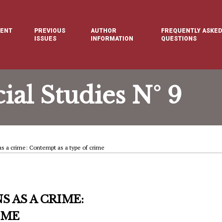
ENT
PREVIOUS
AUTHOR
FREQUENTLY ASKED
E
ISSUES
INFORMATION
QUESTIONS
cial Studies N° 9
as a crime: Contempt as a type of crime
 AS A CRIME:
IME