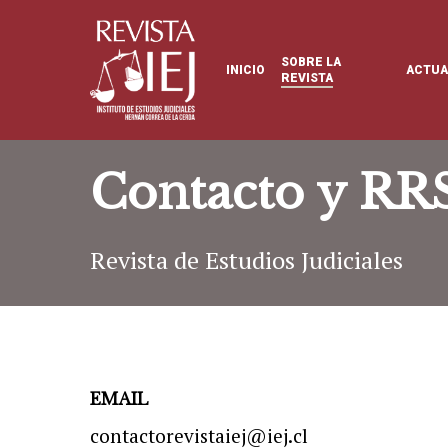
Skip
to
SOBRE LA
INICIO
ACTUA
main
REVISTA
content
Contacto y RR
Revista de Estudios Judiciales
EMAIL
contactorevistaiej@iej.cl