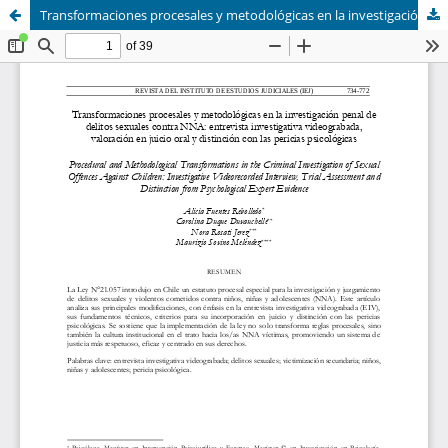
Transformaciones procesales y metodológicas en la investigación penal de delitos sexuales contra NNA: